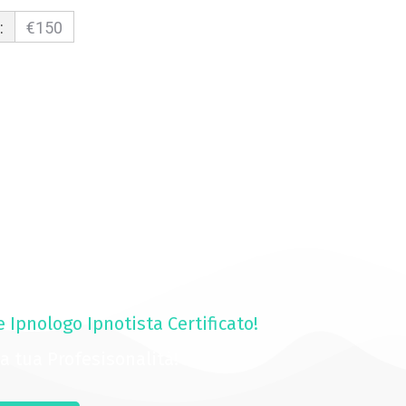
:
€150
e Ipnologo Ipnotista Certificato!
 la tua Profesisonalità!