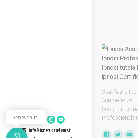
Qualifica le tue
Competenze​!
Scegli la Form
Benevenuti!
Professionale C
info@ipnosiacademy.it