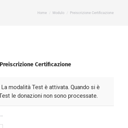
You are here:
Home
Modulo
Preiscrizione Certificazione
Preiscrizione Certificazione
La modalità Test è attivata. Quando si è
 Test le donazioni non sono processate.
….