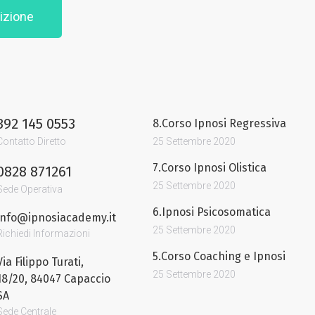
izione
392 145 0553
8.Corso Ipnosi Regressiva
Contatto Diretto
25 Settembre 2020
7.Corso Ipnosi Olistica
0828 871261
25 Settembre 2020
Sede Operativa
6.Ipnosi Psicosomatica
info@ipnosiacademy.it
25 Settembre 2020
Richiedi Informazioni
5.Corso Coaching e Ipnosi
Via Filippo Turati,
25 Settembre 2020
18/20, 84047 Capaccio
SA
Sede Centrale