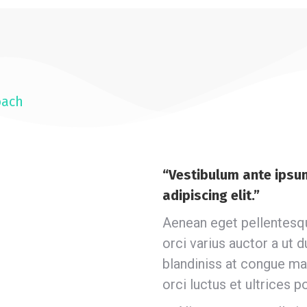
oach
“Vestibulum ante ipsum
adipiscing elit.”
Aenean eget pellentesque
orci varius auctor a ut d
blandiniss at congue ma
orci luctus et ultrices p