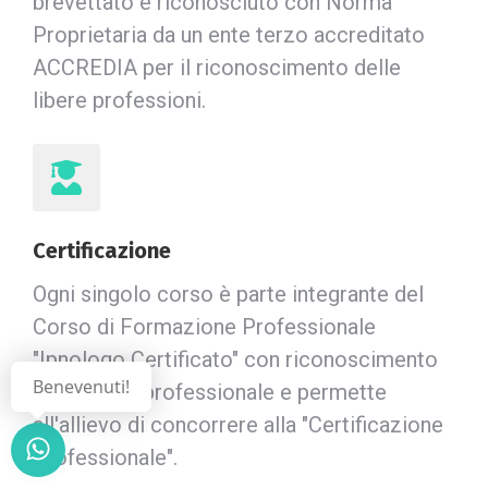
brevettato e riconosciuto con Norma
Proprietaria da un ente terzo accreditato
ACCREDIA per il riconoscimento delle
libere professioni.
Certificazione
Ogni singolo corso è parte integrante del
Corso di Formazione Professionale
"Ipnologo Certificato" con riconoscimento
Benevenuti!
della figura professionale e permette
all'allievo di concorrere alla "Certificazione
Professionale".