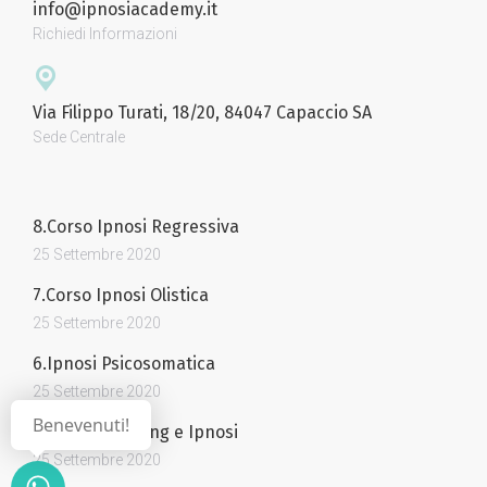
info@ipnosiacademy.it
Richiedi Informazioni
Via Filippo Turati, 18/20, 84047 Capaccio SA
Sede Centrale
8.Corso Ipnosi Regressiva
25 Settembre 2020
7.Corso Ipnosi Olistica
25 Settembre 2020
6.Ipnosi Psicosomatica
25 Settembre 2020
Benevenuti!
5.Corso Coaching e Ipnosi
25 Settembre 2020