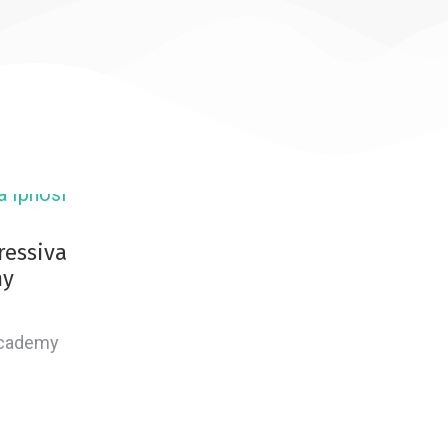
ressiva
my
 Academy