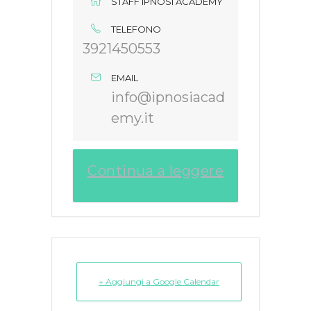
STAFF IPNOSI ACADEMY
TELEFONO
3921450553
EMAIL
info@ipnosiacad
emy.it
Continua a leggere
+ Aggiungi a Google Calendar